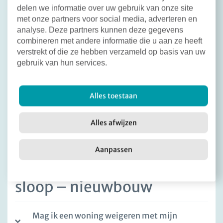
delen we informatie over uw gebruik van onze site
Nieuwbrieven uit het voortraject lees u op de
met onze partners voor social media, adverteren en
pagina over de wijkvernieuwing
. Nieuwsbrieven
analyse. Deze partners kunnen deze gegevens
over de sloop / nieuwbouw plaatsen we vanaf
combineren met andere informatie die u aan ze heeft
december 2025 op deze pagina.
verstrekt of die ze hebben verzameld op basis van uw
gebruik van hun services.
Nieuwsbrief januari 2026
Nieuwsbrief maart 2026
Alles toestaan
Nieuwsbrief mei 2026
Alles afwijzen
Aanpassen
Veelgestelde vragen over
sloop – nieuwbouw
Mag ik een woning weigeren met mijn