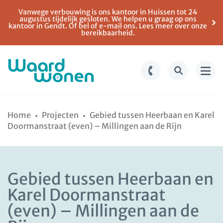
Vanwege verbouwing is ons kantoor in Huissen tot 24
augustus tijdelijk gesloten. We helpen u graag op ons
kantoor in Gendt. Of bel of e-mail ons. Lees meer over onze
bereikbaarheid.
Ga
Spring
naar
naar
Home
Projecten
Gebied tussen Heerbaan en Karel
de
de
Doormanstraat (even) – Millingen aan de Rijn
inhoud
navigatie
Gebied tussen Heerbaan en
Karel Doormanstraat
(even) – Millingen aan de