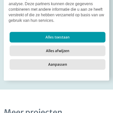
belanghebbenden.
analyse. Deze partners kunnen deze gegevens
combineren met andere informatie die u aan ze heeft
We verwachten dat de bouw (op zijn vroegst)
verstrekt of die ze hebben verzameld op basis van uw
halverwege 2029 start. En dat we (ook op zijn
gebruik van hun services.
vroegst) eind 2030 de huurders de sleutel van de
woningen kunnen geven.
Alles toestaan
Alles afwijzen
Deel dit bericht:
Facebook
X
LinkedIn
Email
Aanpassen
Terug naar overzicht
Meer projecten