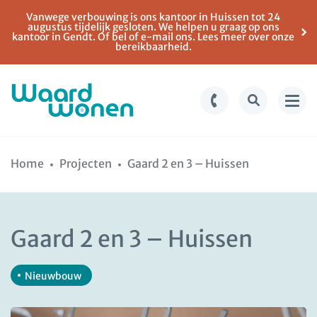
Vanwege verbouwing is ons kantoor in Huissen tot 24
augustus tijdelijk gesloten. We helpen u graag op ons
kantoor in Gendt. Of bel of e-mail ons. Lees meer over onze
bereikbaarheid.
Ga
Spring
naar
naar
Home
Projecten
Gaard 2 en 3 – Huissen
de
de
inhoud
navigatie
Gaard 2 en 3 – Huissen
Nieuwbouw