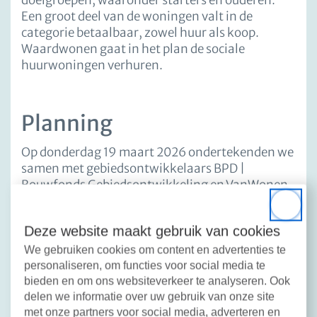
doelgroepen, waaronder starters en ouderen.
Een groot deel van de woningen valt in de
categorie betaalbaar, zowel huur als koop.
Waardwonen gaat in het plan de sociale
huurwoningen verhuren.
Planning
Op donderdag 19 maart 2026 ondertekenden we
samen met gebiedsontwikkelaars BPD |
Bouwfonds Gebiedsontwikkeling en VanWonen
een intentieovereenkomst voor de ontwikkeling
Close
van circa 190 sociale huurwoningen.
Deze website maakt gebruik van cookies
We gebruiken cookies om content en advertenties te
BPD en VanWonen zijn bezig met het maken van
personaliseren, om functies voor social media te
het stedenbouwkundig plan. Dit doen ze mede
bieden en om ons websiteverkeer te analyseren. Ook
op basis van inbreng van omwonenden,
delen we informatie over uw gebruik van onze site
toekomstige bewoners en andere
met onze partners voor social media, adverteren en