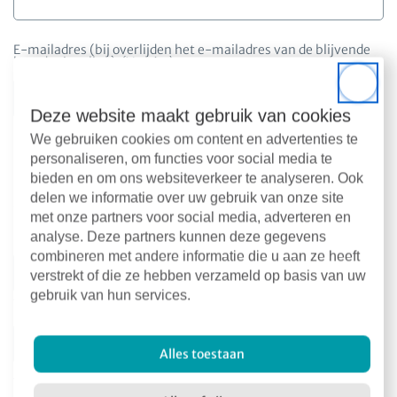
E-mailadres (bij overlijden het e-mailadres van de blijvende
huurder invullen)
(Vereist)
Close
Deze website maakt gebruik van cookies
We gebruiken cookies om content en advertenties te
personaliseren, om functies voor social media te
Gegevens van de persoon die de woning
bieden en om ons websiteverkeer te analyseren. Ook
bijft huren
delen we informatie over uw gebruik van onze site
met onze partners voor social media, adverteren en
analyse. Deze partners kunnen deze gegevens
Naam
(Vereist)
combineren met andere informatie die u aan ze heeft
verstrekt of die ze hebben verzameld op basis van uw
gebruik van hun services.
Voorna(a)m(en)
Alles toestaan
Achternaam