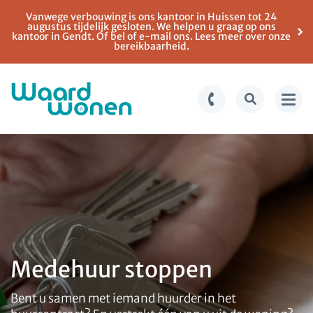
Vanwege verbouwing is ons kantoor in Huissen tot 24
augustus tijdelijk gesloten. We helpen u graag op ons
kantoor in Gendt. Of bel of e-mail ons. Lees meer over onze
bereikbaarheid.
Ga
Spring
naar
naar
de
de
inhoud
navigatie
Medehuur stoppen
Bent u samen met iemand huurder in het