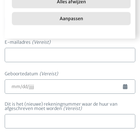
Alles afwijzen
Telefoon
(Vereist)
Aanpassen
E-mailadres
(Vereist)
Geboortedatum
(Vereist)
MM
slash
DD
Dit is het (nieuwe) rekeningnummer waar de huur van
afgeschreven moet worden
(Vereist)
slash
JJJJ