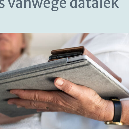
es vanwege datalek