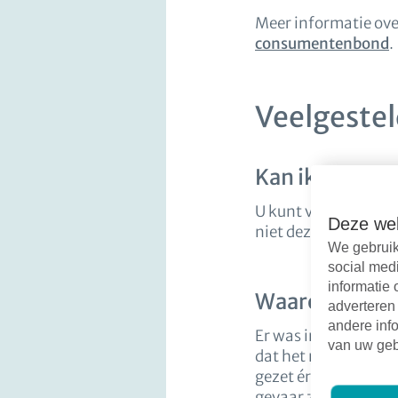
Meer informatie ove
consumentenbond
.
Veelgeste
Kan ik control
U kunt via de website
Deze web
niet deze hack bij Ne
We gebruik
social med
informatie 
Waarom zijn wi
adverteren
andere info
Er was in veel ondui
van uw geb
dat het mogelijk oo
gezet én overlegd m
gevaar zorgen (naam