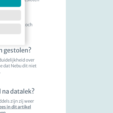
jvoorbeeld
we besloten toch
 of e-mail).
jn gestolen?
duidelijkheid over
 dat Nebu dit niet
.
 na datalek?
els zijn zij weer
ees in dit artikel
men.