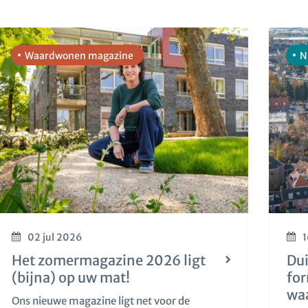
Waardwonen magazine
N
02 jul 2026
1
Het zomermagazine 2026 ligt
Dui
(bijna) op uw mat!
fo
wa
Ons nieuwe magazine ligt net voor de