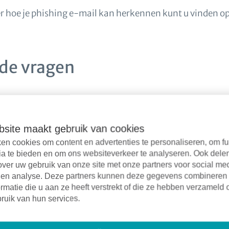
r hoe je phishing e-mail kan herkennen kunt u vinden o
lde vragen
eren of mijn e-mailadres onlangs is geh
 van de politie ook kijken of uw e-mail is gestolen bij een
site maakt gebruik van cookies
bu te zijn). Kijk hiervoor op
www.politie.nl/informatie/
en cookies om content en advertenties te personaliseren, om fu
ia te bieden en om ons websiteverkeer te analyseren. Ook dele
over uw gebruik van onze site met onze partners voor social me
j niet direct persoonlijk geïnformeerd?
 en analyse. Deze partners kunnen deze gegevens combineren
rmatie die u aan ze heeft verstrekt of die ze hebben verzameld 
delijkheid over welke gegevens bij de hack betrokken war
ruik van hun services.
k gegevens van onze huurders betrof hebben wij dit beric
et de huurdersverenigingen. Omdat het om gegevens ging 
, adres, telefoonnummer en e-mail) hebben wij in eerste