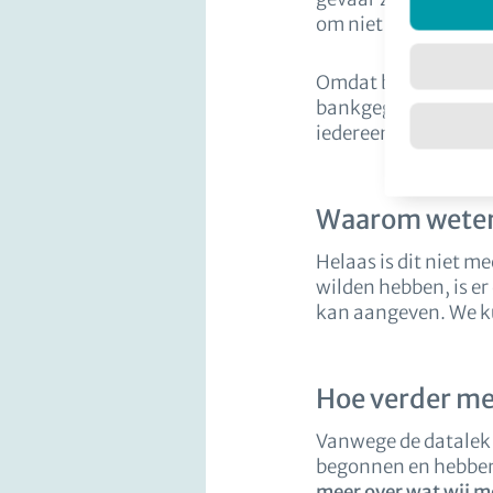
om niet iedereen pe
Omdat bekend is dat
bankgegevens te kom
iedereen waarvan mog
Waarom weten j
Helaas is dit niet m
wilden hebben, is e
kan aangeven. We ku
Hoe verder me
Vanwege de datalek 
begonnen en hebben 
meer over wat wij 