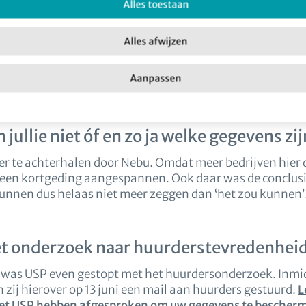
Alles toestaan
rsoonlijk te informeren.
Alles afwijzen
 er in de zomer vaak geprobeerd wordt om toch achter bi
en via e-mails, telefoontjes of tekstberichten, hebben 
Aanpassen
elijk de gegevens gestolen zijn te informeren (per brief
ullie niet óf en zo ja welke gegevens zi
eer te achterhalen door Nebu. Omdat meer bedrijven hier 
r een kortgeding aangespannen. Ook daar was de conclusie
nnen dus helaas niet meer zeggen dan ‘het zou kunnen’
t onderzoek naar huurderstevredenheid
was USP even gestopt met het huurdersonderzoek. Inmidd
zij hierover op 13 juni een mail aan huurders gestuurd.
L
met USP hebben afgesproken om uw gegevens te bescher