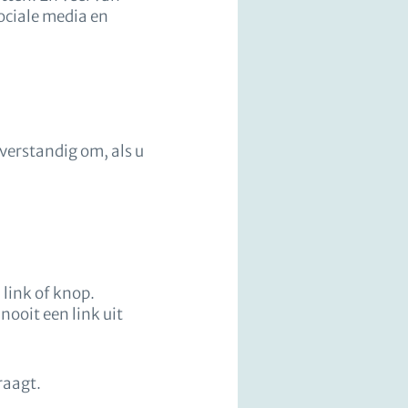
ociale media en
 verstandig om, als u
 link of knop.
nooit een link uit
raagt.