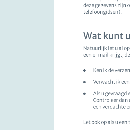
deze gegevens zijn 
telefoongidsen).
Wat kunt 
Natuurlijk let u al 
een e-mail krijgt, d
Ken ik de verze
Verwacht ik een
Als u gevraagd 
Controleer dan a
een verdachte e
Let ook op als u een