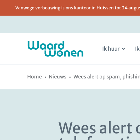
Vanwege verbouwing is ons kantoor in Huissen tot 24 august
Ik huur
Ik
Ga
Spring
naar
naar
Home
Nieuws
Wees alert op spam, phishi
de
de
inhoud
navigatie
Wees alert 