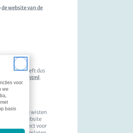
p
de website van de
ackt?
Close
 hack (dit hoeft dus
checkjehack.html
.
ncties voor
n we
dia,
 met
op basis
en. Zodra wij wisten
ht op onze website
die niet direct voor
 instantie besloten