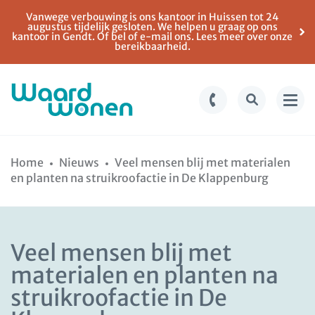
Vanwege verbouwing is ons kantoor in Huissen tot 24
augustus tijdelijk gesloten. We helpen u graag op ons
kantoor in Gendt. Of bel of e-mail ons. Lees meer over onze
bereikbaarheid.
Ga
Spring
naar
naar
Home
Nieuws
Veel mensen blij met materialen
de
de
en planten na struikroofactie in De Klappenburg
inhoud
navigatie
Veel mensen blij met
materialen en planten na
struikroofactie in De