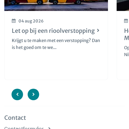
04 aug 2026
Let op bij een rioolverstopping
H
M
Krijgt u te maken met een verstopping? Dan
is het goed om te we...
Op
Ni
Contact
Contactformulier