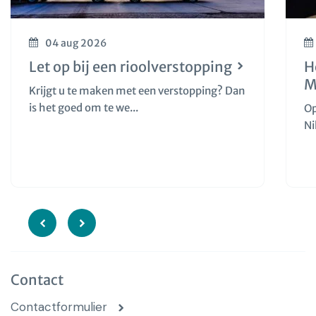
04 aug 2026
Let op bij een rioolverstopping
H
M
Krijgt u te maken met een verstopping? Dan
is het goed om te we...
Op
Ni
Contact
Contactformulier