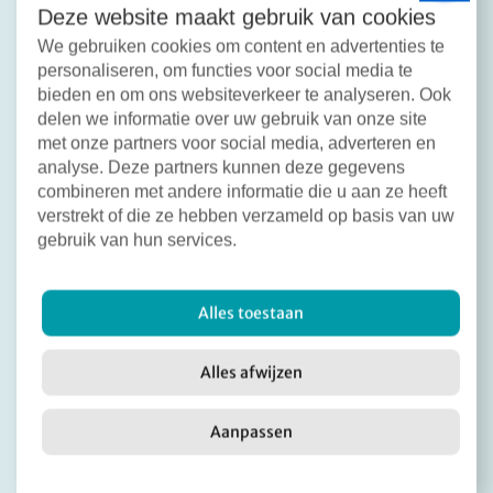
Deze website maakt gebruik van cookies
Bewoners bij wie een meting is uitgevoerd,
We gebruiken cookies om content en advertenties te
hebben inmiddels persoonlijk een brief
personaliseren, om functies voor social media te
ontvangen met daarin de uitslag van hun meting
bieden en om ons websiteverkeer te analyseren. Ook
en een toelichting.
delen we informatie over uw gebruik van onze site
met onze partners voor social media, adverteren en
analyse. Deze partners kunnen deze gegevens
combineren met andere informatie die u aan ze heeft
Samen afgerond
verstrekt of die ze hebben verzameld op basis van uw
gebruik van hun services.
We zijn blij met deze uitkomst. De metingen
geven duidelijkheid en laten zien dat de
woningen veilig zijn. Daarmee kunnen we dit
Alles toestaan
hoofdstuk afronden en weer vooruitkijken.
Alles afwijzen
Aanpassen
Deel dit bericht:
Facebook
X
LinkedIn
Email