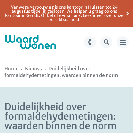
Vanwege verbouwing is ons kantoor in Huissen tot 24
augustus tijdelijk gesloten. We helpen u graag op ons
kantoor in Gendt. Of bel of e-mail ons. Lees meer over onze
bereikbaarheid.
Ga
Spring
naar
naar
Home
Nieuws
Duidelijkheid over
de
de
formaldehydemetingen: waarden binnen de norm
inhoud
navigatie
Duidelijkheid over
formaldehydemetingen:
waarden binnen de norm