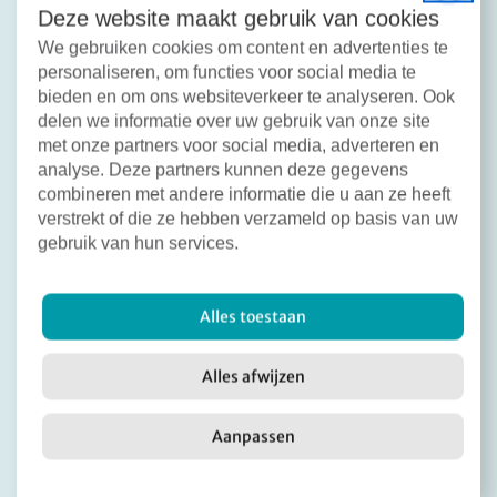
Deze website maakt gebruik van cookies
kunnen bewoners zich aanmelden.
We gebruiken cookies om content en advertenties te
personaliseren, om functies voor social media te
Een laag temperatuur warmtepomp verwarmt
bieden en om ons websiteverkeer te analyseren. Ook
het water minder warm dan een cv-ketel.
delen we informatie over uw gebruik van onze site
Daarom krijgen deze woningen ook grotere
met onze partners voor social media, adverteren en
radiatoren in de woonkamer en keuken. Op die
analyse. Deze partners kunnen deze gegevens
manier kunnen we de woning toch voldoende
combineren met andere informatie die u aan ze heeft
verwarmen. Net als bij de andere pilot krijgen
verstrekt of die ze hebben verzameld op basis van uw
deze woningen extra zonnepanelen en een
gebruik van hun services.
aansluiting om elektrisch te koken. Daarnaast
krijgen de woningen dak- en vloerisolatie, HR++
glas en verbeteren we de gevelisolatie.
Alles toestaan
Voor huurders kan deze manier van verwarmen
Alles afwijzen
even wennen zijn. Zo voel je geen echte
stralingswarmte meer en is het slimmer om de
Aanpassen
temperatuur in een ruimte steeds gelijk te
houden omdat opwarmen meer tijd kost.