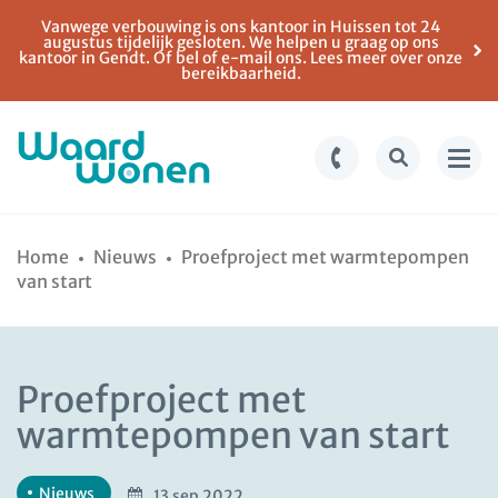
Vanwege verbouwing is ons kantoor in Huissen tot 24
augustus tijdelijk gesloten. We helpen u graag op ons
kantoor in Gendt. Of bel of e-mail ons. Lees meer over onze
bereikbaarheid.
Ga
Spring
naar
naar
Home
Nieuws
Proefproject met warmtepompen
de
de
van start
inhoud
navigatie
Proefproject met
warmtepompen van start
Nieuws
13 sep 2022