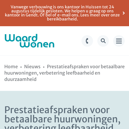
Vanwege verbouwing is ons kantoor in Huissen tot 24
augustus tijdelijk gesloten. We helpen u graag op ons
kantoor in Gendt. Of bel of e-mail ons. Lees meer over onze
bereikbaarheid.
Ga
Spring
naar
naar
Home
Nieuws
Prestatieafspraken voor betaalbare
de
de
huurwoningen, verbetering leefbaarheid en
inhoud
navigatie
duurzaamheid
Prestatieafspraken voor
betaalbare huurwoningen,
verbetering leefbaarheid