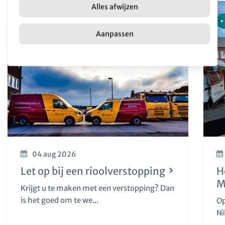
Alles afwijzen
Nieuws
Aanpassen
04 aug 2026
Let op bij een rioolverstopping
H
M
Krijgt u te maken met een verstopping? Dan
is het goed om te we...
Op
Ni