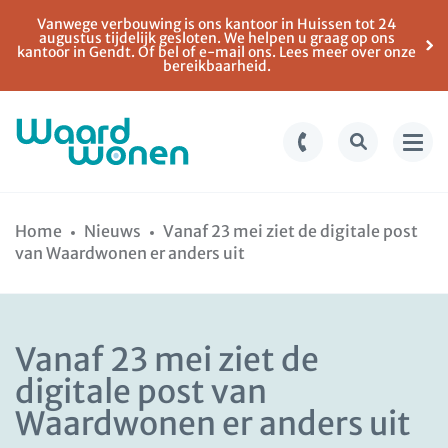
Vanwege verbouwing is ons kantoor in Huissen tot 24
augustus tijdelijk gesloten. We helpen u graag op ons
kantoor in Gendt. Of bel of e-mail ons. Lees meer over onze
bereikbaarheid.
Ga
Spring
naar
naar
Home
Nieuws
Vanaf 23 mei ziet de digitale post
de
de
van Waardwonen er anders uit
inhoud
navigatie
Vanaf 23 mei ziet de
digitale post van
Waardwonen er anders uit