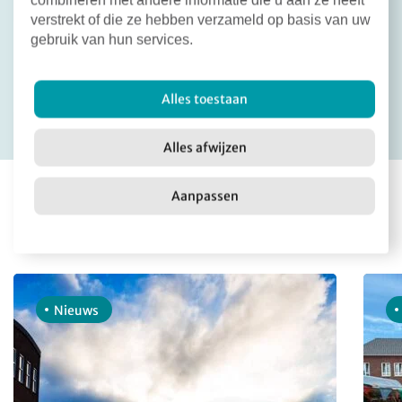
combineren met andere informatie die u aan ze heeft
verstrekt of die ze hebben verzameld op basis van uw
gebruik van hun services.
Deel dit bericht:
Facebook
X
LinkedIn
Email
Terug naar overzicht
Alles toestaan
Alles afwijzen
Aanpassen
Meer nieuws
Nieuws