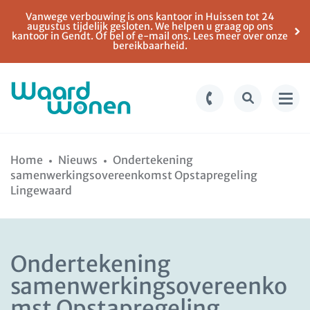
Vanwege verbouwing is ons kantoor in Huissen tot 24
augustus tijdelijk gesloten. We helpen u graag op ons
kantoor in Gendt. Of bel of e-mail ons. Lees meer over onze
bereikbaarheid.
Ga
Spring
naar
naar
Home
Nieuws
Ondertekening
de
de
samenwerkingsovereenkomst Opstapregeling
inhoud
navigatie
Lingewaard
Ondertekening
samenwerkingsovereenko
mst Opstapregeling