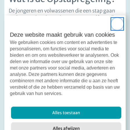
De jongeren en volwassenen die een stap gaan
maken van beschermd wonen naar zelfstandig
wonen, kunnen hierbij hulp gebruiken.
Close
Bijvoorbeeld omdat ze niet zelfstandig een
Deze website maakt gebruik van cookies
woning kunnen vinden. Daarom is er de
We gebruiken cookies om content en advertenties te
Opstapregeling. Hierin staan de afspraken
personaliseren, om functies voor social media te
tussen gemeente, woningcorporaties en
bieden en om ons websiteverkeer te analyseren. Ook
zorgaanbieders. En ook voor wie de
delen we informatie over uw gebruik van onze site
Opstapregeling is.
met onze partners voor social media, adverteren en
analyse. Deze partners kunnen deze gegevens
Met de Opstapregeling krijgt een inwoner
combineren met andere informatie die u aan ze heeft
voorrang op een eigen woning. Een voorwaarde
verstrekt of die ze hebben verzameld op basis van uw
is wel dat die persoon hulp krijgt bij het (weer)
gebruik van hun services.
zelfstandig wonen. Dit heet ambulante
begeleiding. Een andere voorwaarde is dat de
persoon een band heeft met de gemeente
Alles toestaan
Lingewaard en een eigen netwerk heeft of op
kan bouwen. Zodat hij/zij op die manier een
Alles afwijzen