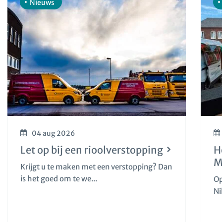
Nieuws
04 aug 2026
Let op bij een rioolverstopping
H
M
Krijgt u te maken met een verstopping? Dan
is het goed om te we...
Op
Ni