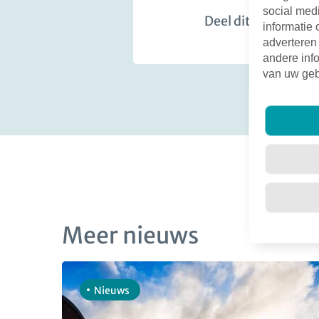
social med
Deel dit bericht:
informatie 
adverteren
andere info
van uw geb
Meer nieuws
Nieuws