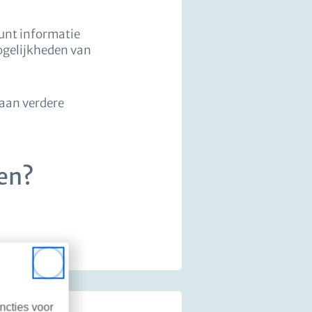
unt informatie
mogelijkheden van
 aan verdere
gen?
Close
ncties voor