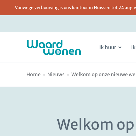
Vanwege verbouwing is ons kantoor in Huissen tot 24 august
Ik huur
Ik
Ga
Spring
naar
naar
Home
Nieuws
Welkom op onze nieuwe web
de
de
inhoud
navigatie
Welkom op 