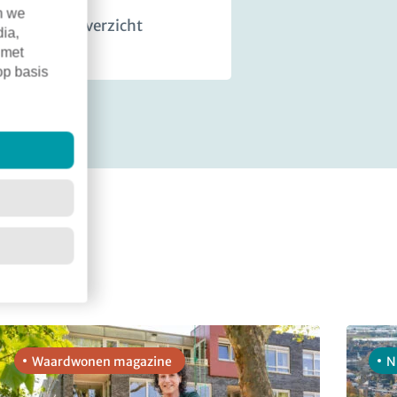
n we
Terug naar overzicht
dia,
 met
op basis
Waardwonen magazine
N