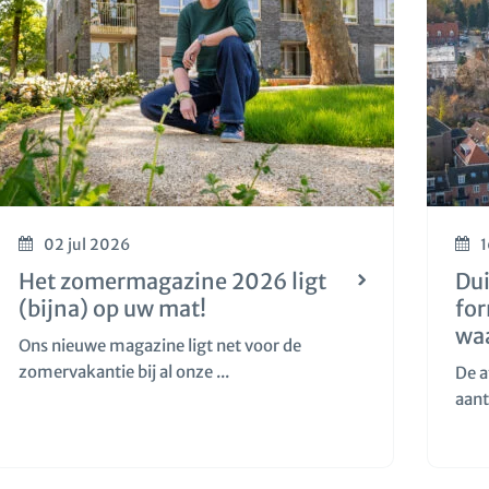
02 jul 2026
1
Het zomermagazine 2026 ligt
Dui
(bijna) op uw mat!
fo
wa
Ons nieuwe magazine ligt net voor de
zomervakantie bij al onze ...
De a
aant