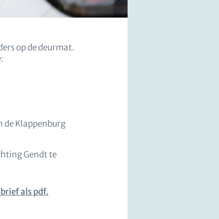
rders op de deurmat.
:
in de Klappenburg
chting Gendt te
rief als pdf.