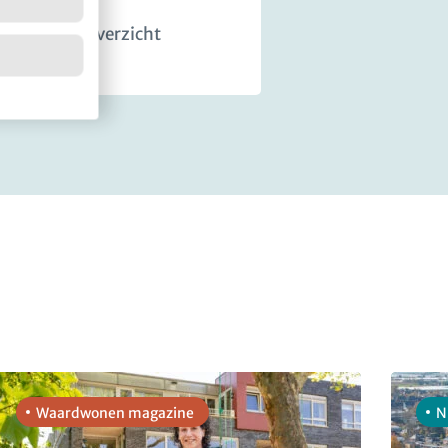
Terug naar overzicht
Waardwonen magazine
N