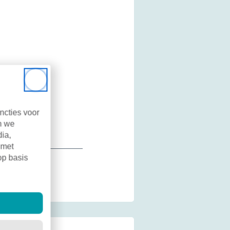
Close
ncties voor
n we
dia,
 met
op basis
.