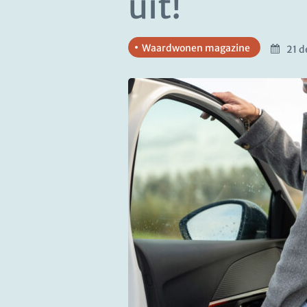
uit!
Waardwonen magazine
21 d