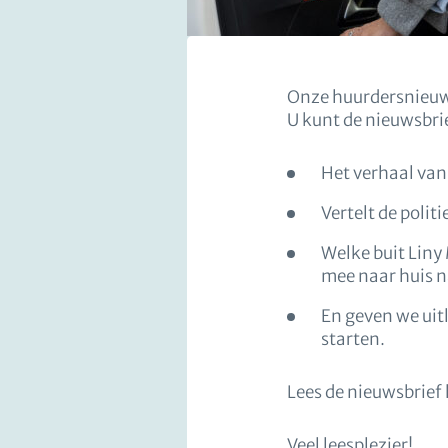
Onze huurdersnieuwsb
U kunt de nieuwsbrie
Het verhaal van
Vertelt de poli
Welke buit Liny
mee naar huis 
En geven we uit
starten.
Lees de nieuwsbrief 
Veel leesplezier!