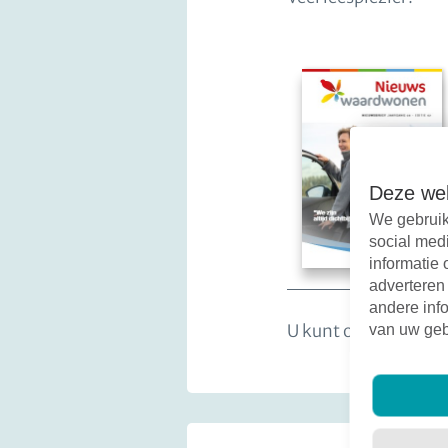
Deze web
We gebruik
social med
informatie 
adverteren
andere info
U kunt onze eerdere
van uw geb