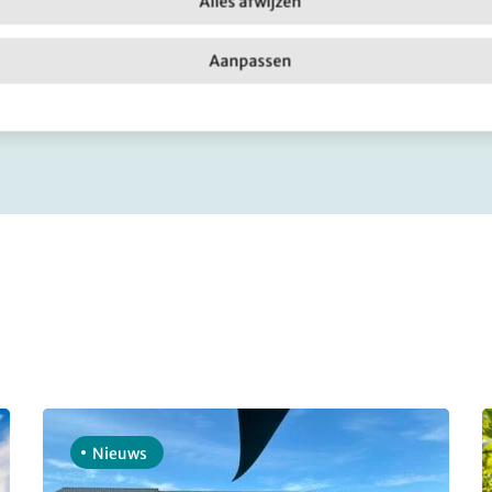
Alles afwijzen
Facebook
X
LinkedIn
Email
Aanpassen
Nieuws