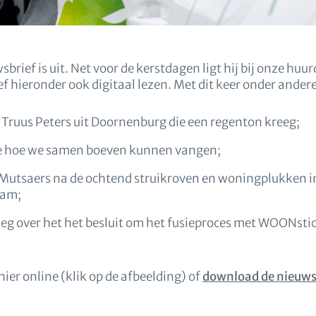
rief is uit. Net voor de kerstdagen ligt hij bij onze huu
f hieronder ook digitaal lezen. Met dit keer onder andere
 Truus Peters uit Doornenburg die een regenton kreeg;
tie hoe we samen boeven kunnen vangen;
 Mutsaers na de ochtend struikroven en woningplukken 
nam;
leg over het het besluit om het fusieproces met WOONsti
hier online (klik op de afbeelding) of
download de nieuwsb