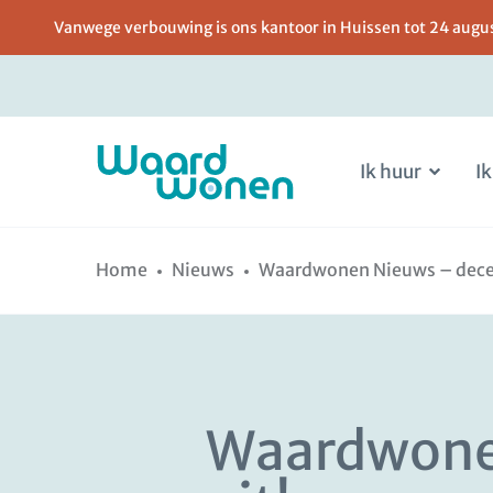
Vanwege verbouwing is ons kantoor in Huissen tot 24 august
Ik huur
Ik
Ga
Spring
naar
naar
Home
Nieuws
Waardwonen Nieuws – decem
de
de
inhoud
navigatie
Waardwonen