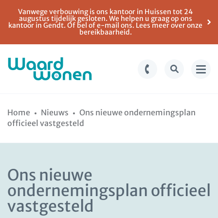
Vanwege verbouwing is ons kantoor in Huissen tot 24
augustus tijdelijk gesloten. We helpen u graag op ons
kantoor in Gendt. Of bel of e-mail ons. Lees meer over onze
bereikbaarheid.
Ga
Spring
naar
naar
Home
Nieuws
Ons nieuwe ondernemingsplan
de
de
officieel vastgesteld
inhoud
navigatie
Ons nieuwe
ondernemingsplan officieel
vastgesteld