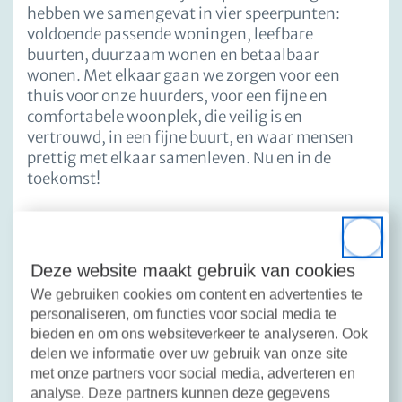
hebben we samengevat in vier speerpunten:
voldoende passende woningen, leefbare
buurten, duurzaam wonen en betaalbaar
wonen. Met elkaar gaan we zorgen voor een
thuis voor onze huurders, voor een fijne en
comfortabele woonplek, die veilig is en
vertrouwd, in een fijne buurt, en waar mensen
prettig met elkaar samenleven. Nu en in de
toekomst!
Wij hebben er zin in!
Close
Deze website maakt gebruik van cookies
Op de afbeelding zie je de visuele samenvatting.
Of
lees hier ons volledige plan
.
We gebruiken cookies om content en advertenties te
personaliseren, om functies voor social media te
bieden en om ons websiteverkeer te analyseren. Ook
delen we informatie over uw gebruik van onze site
met onze partners voor social media, adverteren en
Visual-Ondernemingsplan_pdf
Downloaden
analyse. Deze partners kunnen deze gegevens