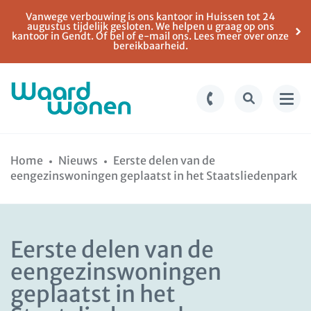
Vanwege verbouwing is ons kantoor in Huissen tot 24
augustus tijdelijk gesloten. We helpen u graag op ons
kantoor in Gendt. Of bel of e-mail ons. Lees meer over onze
bereikbaarheid.
Ga
Spring
naar
naar
Home
Nieuws
Eerste delen van de
de
de
eengezinswoningen geplaatst in het Staatsliedenpark
inhoud
navigatie
Eerste delen van de
eengezinswoningen
geplaatst in het