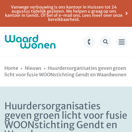
Vanwege verbouwing is ons kantoor in Huissen tot 24
augustus tijdelijk gesloten. We helpen u graag op ons
kantoor in Gendt. Of bel of e-mail ons. Lees meer over onze
bereikbaarheid.
Ga
Spring
naar
naar
Home
Nieuws
Huurdersorganisaties geven groen
de
de
licht voor fusie WOONstichting Gendt en Waardwonen
inhoud
navigatie
Huurdersorganisaties
geven groen licht voor fusie
WOONstichting Gendt en