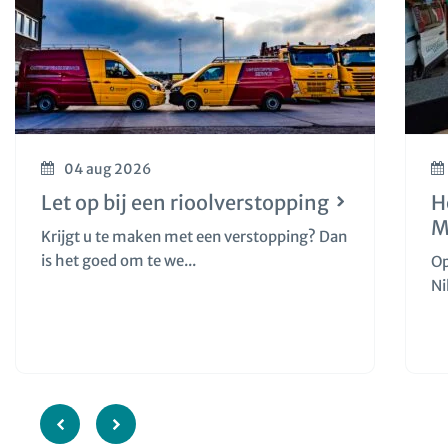
04 aug 2026
Let op bij een rioolverstopping
H
M
Krijgt u te maken met een verstopping? Dan
is het goed om te we...
Op
Ni