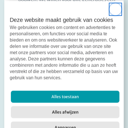
plek. We willen zoveel mogelijk elektriciteit
Close
opwekken via zonnepanelen. Daarmee
zorgen we ook voor lagere energielasten.
Deze website maakt gebruik van cookies
Huurders betalen hier niets voor.
We gebruiken cookies om content en advertenties te
personaliseren, om functies voor social media te
Leefbare wijken:
Samen met bewoners en
bieden en om ons websiteverkeer te analyseren. Ook
huurdersorganisaties werken we aan
delen we informatie over uw gebruik van onze site
leefbare buurten, waarbij we ook budget
met onze partners voor social media, adverteren en
reserveren voor bewonersinitiatieven.
analyse. Deze partners kunnen deze gegevens
combineren met andere informatie die u aan ze heeft
Participatie en samenwerking:
We hechten
verstrekt of die ze hebben verzameld op basis van uw
veel waarde aan participatie en
gebruik van hun services.
samenwerking. Huurders kunnen
meepraten via persoonlijke gesprekken en
bewonerscommissies over hun buurt.
Alles toestaan
Huurdersorganisaties zijn volwaardige en
gelijkwaardige partners. Ze worden vanaf
Alles afwijzen
de start van project- en beleidsontwikkeling
actief betrokken. Deze manier van werken
leggen we vast in een
Aanpassen