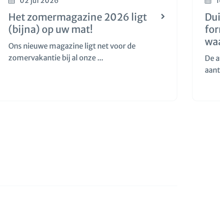
02 jul 2026
1
Het zomermagazine 2026 ligt
Dui
(bijna) op uw mat!
fo
wa
Ons nieuwe magazine ligt net voor de
zomervakantie bij al onze ...
De a
aant