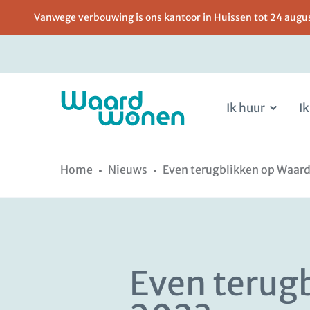
Vanwege verbouwing is ons kantoor in Huissen tot 24 august
Ik huur
Ik
Ga
Spring
naar
naar
Home
Nieuws
Even terugblikken op Waar
de
de
inhoud
navigatie
Even terug