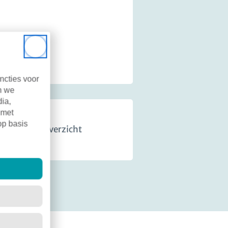
Close
ncties voor
n we
dia,
 met
op basis
Terug naar overzicht