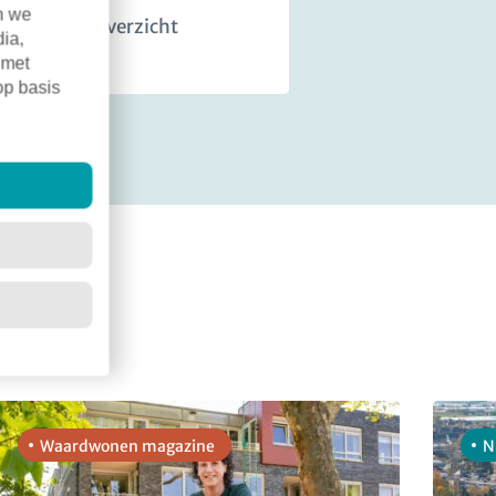
n we
Terug naar overzicht
dia,
 met
op basis
Waardwonen magazine
N