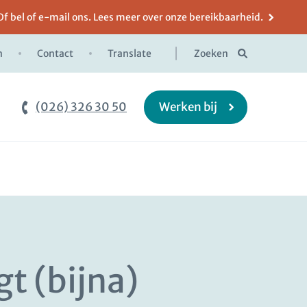
Of bel of e-mail ons. Lees meer over onze bereikbaarheid.
n
Contact
Translate
Zoeken
(026) 326 30 50
Werken bij
gt (bijna)