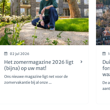
02 jul 2026
1
Het zomermagazine 2026 ligt
Dui
(bijna) op uw mat!
fo
wa
Ons nieuwe magazine ligt net voor de
zomervakantie bij al onze ...
De a
aant