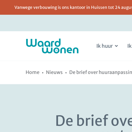
Vanwege verbouwing is ons kantoor in Huissen tot 24 august
Ik huur
Ik
Ga
Spring
naar
naar
Home
Nieuws
De brief over huuraanpassin
de
de
inhoud
navigatie
De brief ov