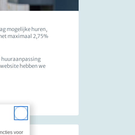
aag mogelijke huren,
r met maximaal 2,75%
de huuraanpassing
e website hebben we
Close
ncties voor