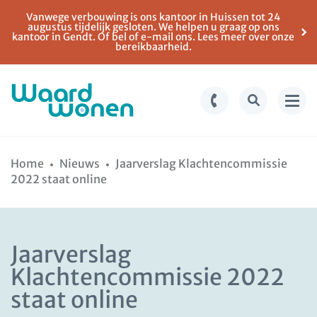
Vanwege verbouwing is ons kantoor in Huissen tot 24
augustus tijdelijk gesloten. We helpen u graag op ons
kantoor in Gendt. Of bel of e-mail ons. Lees meer over onze
bereikbaarheid.
Ga
Spring
naar
naar
Home
Nieuws
Jaarverslag Klachtencommissie
de
de
2022 staat online
inhoud
navigatie
Jaarverslag
Klachtencommissie 2022
staat online