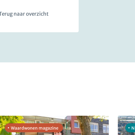
Terug naar overzicht
Waardwonen magazine
N