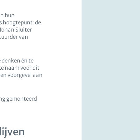
an hun
s hoogtepunt: de
Johan Sluiter
tuurder van
 denken én te
ke naam voor dit
een voorgevel aan
ang gemonteerd
lijven