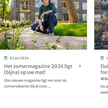
02 jul 2026
1
Het zomermagazine 2026 ligt
Dui
(bijna) op uw mat!
fo
wa
Ons nieuwe magazine ligt net voor de
zomervakantie bij al onze ...
De a
aant