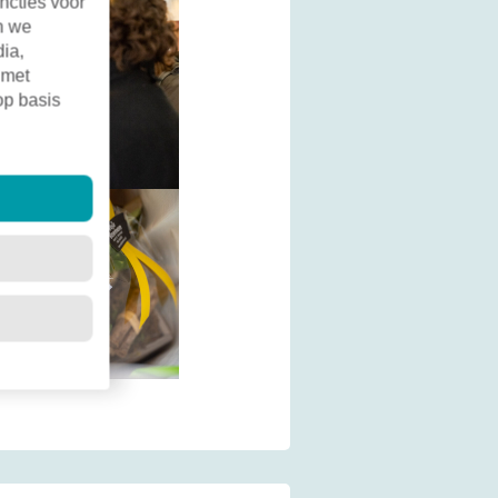
ncties voor
n we
dia,
 met
op basis