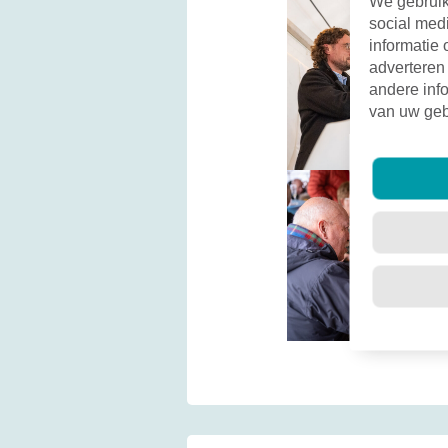
We gebruik
social med
informatie 
adverteren
andere info
van uw geb