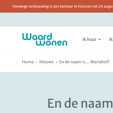
Vanwege verbouwing is ons kantoor in Huissen tot 24 august
Ik huur
Ik
Ga
Spring
naar
naar
Home
Nieuws
En de naam is… Mariahof!
de
de
inhoud
navigatie
En de naam