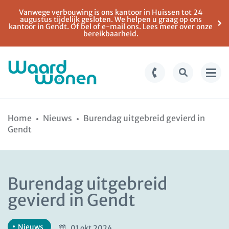
Vanwege verbouwing is ons kantoor in Huissen tot 24
augustus tijdelijk gesloten. We helpen u graag op ons
kantoor in Gendt. Of bel of e-mail ons. Lees meer over onze
bereikbaarheid.
Ga
Spring
naar
naar
Home
Nieuws
Burendag uitgebreid gevierd in
de
de
Gendt
inhoud
navigatie
Burendag uitgebreid
gevierd in Gendt
Nieuws
01 okt 2024