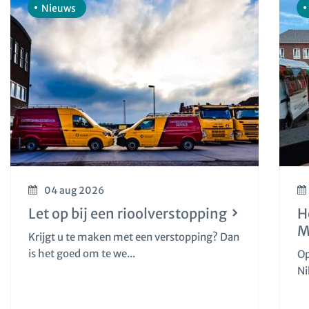
Nieuws
04 aug 2026
Let op bij een rioolverstopping
H
M
Krijgt u te maken met een verstopping? Dan
is het goed om te we...
Op
Ni