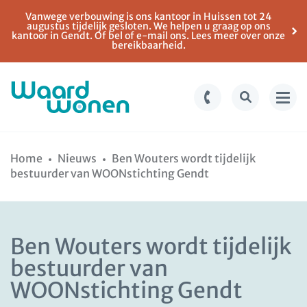
Vanwege verbouwing is ons kantoor in Huissen tot 24
augustus tijdelijk gesloten. We helpen u graag op ons
kantoor in Gendt. Of bel of e-mail ons. Lees meer over onze
bereikbaarheid.
Ga
Spring
naar
naar
Home
Nieuws
Ben Wouters wordt tijdelijk
de
de
bestuurder van WOONstichting Gendt
inhoud
navigatie
Ben Wouters wordt tijdelijk
bestuurder van
WOONstichting Gendt