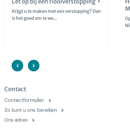
Let op bij een rioolverstopping
H
M
Krijgt u te maken met een verstopping? Dan
is het goed om te we...
Op
Ni
Contact
Contactformulier
Zo kunt u ons bereiken
Ons adres